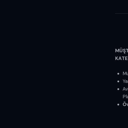
MÜŞT
KATE
Mu
Ya
Av
Pl
Öv