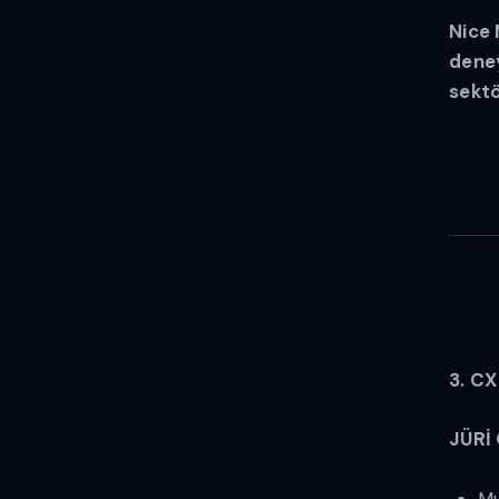
Nice 
deney
sektö
3. C
JÜRİ