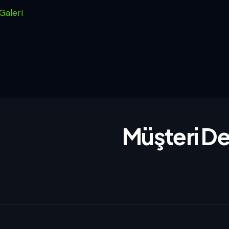
Galeri
o
Müşteri De