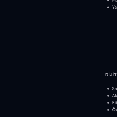
Mu
Ya
DİJİ
Sa
Ak
Fi
Öv