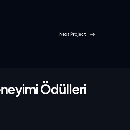
Next Project
neyimi Ödülleri