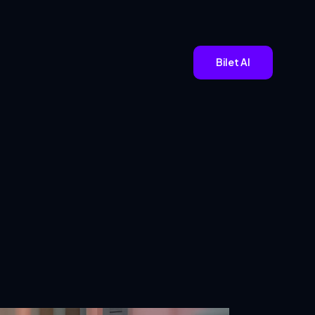
Bilet Al
Aday Ol