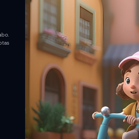
t
abo.
ptas