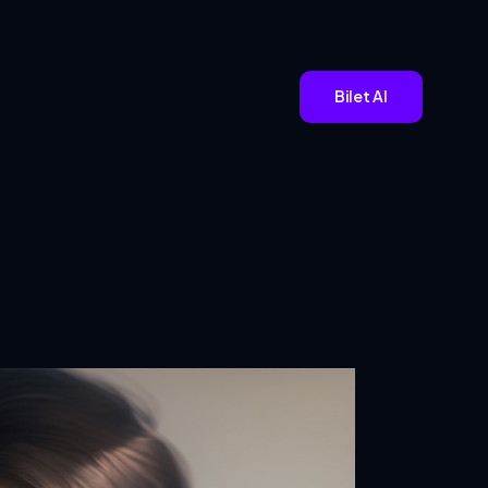
Bilet Al
Aday Ol