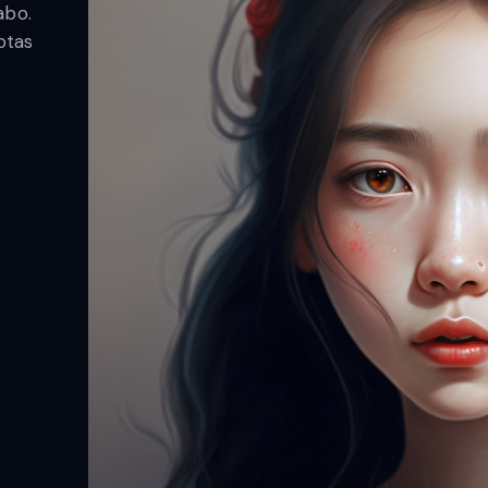
abo.
ptas