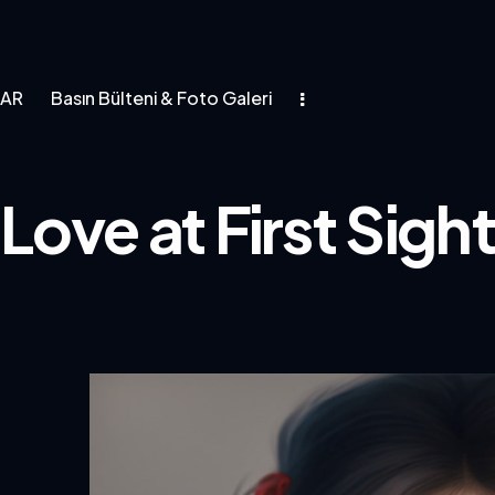
LAR
Basın Bülteni & Foto Galeri
Love at First Sight
asın Bülteni & Foto Galeri
t