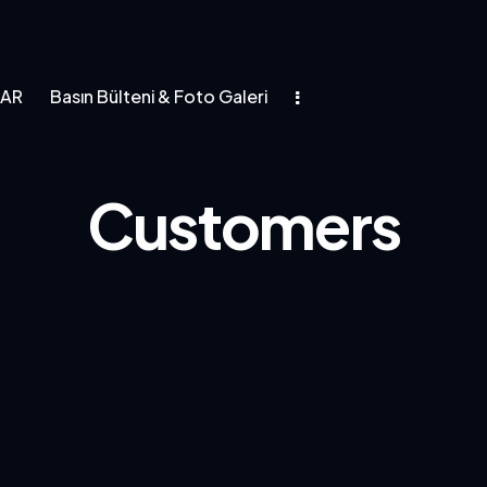
LAR
Basın Bülteni & Foto Galeri
Customers
asın Bülteni & Foto Galeri