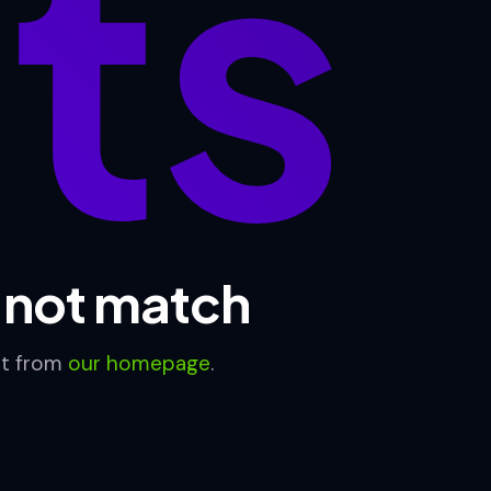
lts
d not match
rt from
our homepage
.