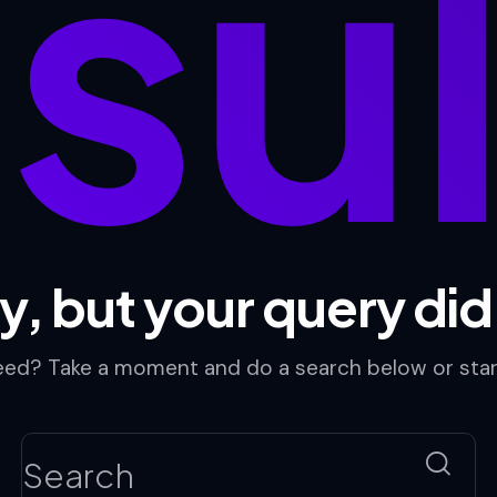
su
y, but your query di
need? Take a moment and do a search below or sta